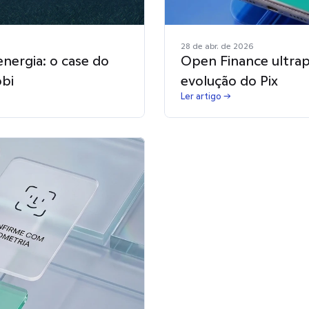
28 de abr. de 2026
nergia: o case do
Open Finance ultrapa
obi
evolução do Pix
Ler artigo →