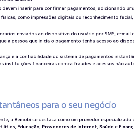
os devem inserir para confirmar pagamentos, adicionando u
as físicas, como impressões digitais ou reconhecimento facial
rários enviados ao dispositivo do usuário por SMS, e-mail o
 que a pessoa que inicia o pagamento tenha acesso ao dispos
urança e a confiabilidade do sistema de pagamentos instant
as instituições financeiras contra fraudes e acessos não a
tantâneos para o seu negócio
te, a Bemobi se destaca como um provedor especializado de
tilities
, 
Educação
, 
Provedores de Internet
, 
Saúde
 e 
Finanç