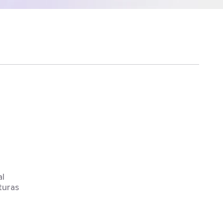
l 
turas